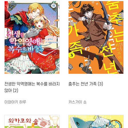
전생한 악역영애는 복수를 바라지
춤추는 천년 가족 (3)
않아 (2)
이와아키 하루
카스가이 쇼