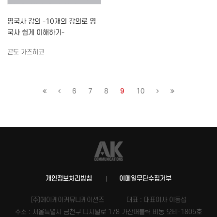
영국사 강의 -10개의 강의로 영
국사 쉽게 이해하기-
곤도 가즈히코
6
7
8
9
10
개인정보처리방침
이메일무단수집거부
(주)에이케이커뮤니케이션즈
대표 : 대표이사 이동섭
주소 : 서울특별시 금천구 디지털로 178 가산퍼블릭 비동 오비-1805호