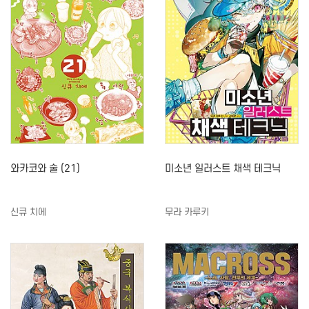
와카코와 술 (21)
미소년 일러스트 채색 테크닉
신큐 치에
무라 카루키