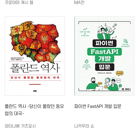
쿠로야마 캐시 램
MA만
폴란드 역사 -당신이 몰랐던 동유
파이썬 FastAPI 개발 입문
럽의 대국-
와타나베 가츠요시
나카무라 쇼