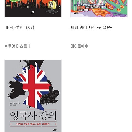
바 레몬하트 (37)
세계 괴이 사전 -전설편-
후루야 미츠토시
에이토에후