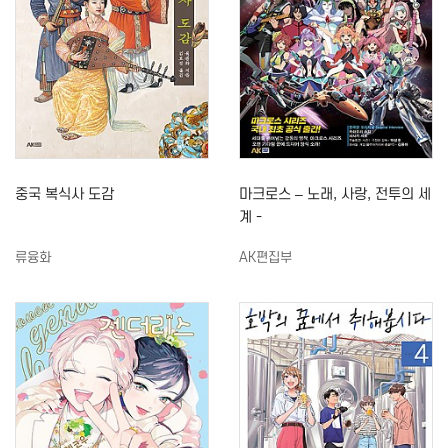
중국 복식사 도감
마크로스 – 노래, 사랑, 전투의 세
계 -
류융화
AK편집부