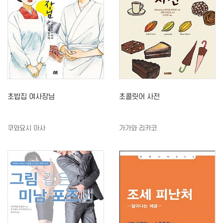
초밥집 여사장님
초콜릿어 사전
쿠와요시 아사
가가와 리카코