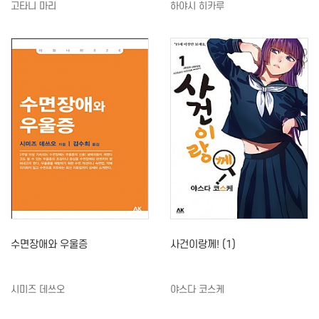
고타니 마리
하야시 히카루
수면장애와 우울증
사건이랑께! (1)
시미즈 데쓰오
야스다 코스케