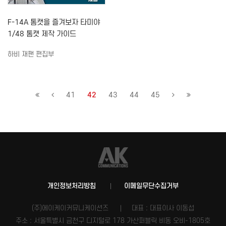
F-14A 톰캣을 즐겨보자 타미야
1/48 톰캣 제작 가이드
하비 재팬 편집부
41
42
43
44
45
개인정보처리방침
이메일무단수집거부
(주)에이케이커뮤니케이션즈
대표 : 대표이사 이동섭
주소 : 서울특별시 금천구 디지털로 178 가산퍼블릭 비동 오비-1805호