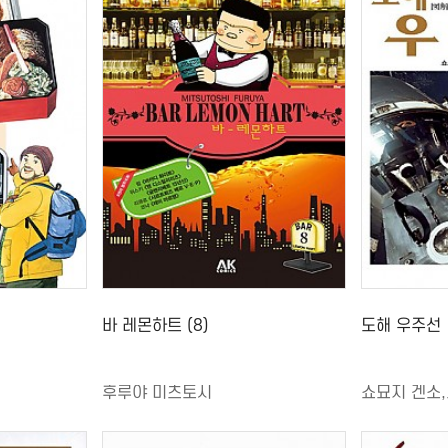
바 레몬하트 (8)
도해 우주선
후루야 미츠토시
쇼묘지 겐소