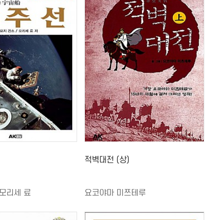
적벽대전 (상)
,모리세 료
요코야마 미쯔테루