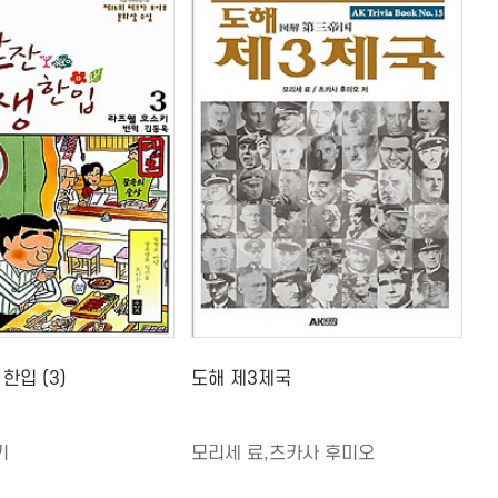
한입 (3)
도해 제3제국
키
모리세 료,츠카사 후미오