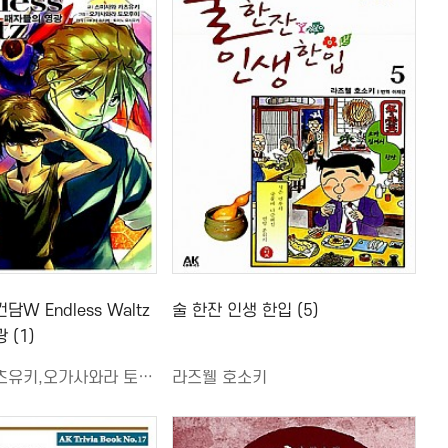
W Endless Waltz
술 한잔 인생 한입 (5)
 (1)
스미사와 카츠유키,오가사와라 토모후미
라즈웰 호소키