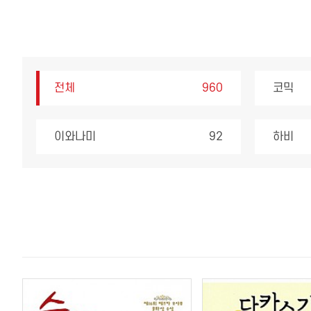
전체
960
코믹
이와나미
92
하비