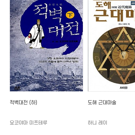
적벽대전 (하)
도해 근대마술
요코야마 미쯔테루
하니 레이