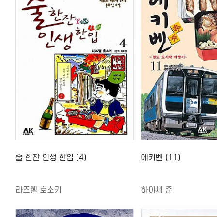
술 한잔 인생 한입 (4)
에키벤 (11)
라즈웰 호소키
하야세 준