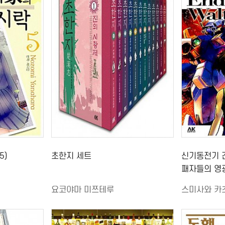
5)
초한지 세트
신기동전기 건담
패자들의 영광
요코야마 미쯔테루