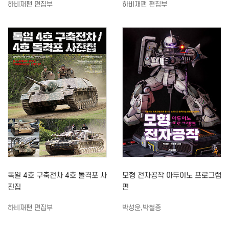
하비재팬 편집부
하비재팬 편집부
독일 4호 구축전차 4호 돌격포 사
모형 전자공작 아두이노 프로그램
진집
편
하비재팬 편집부
박성윤,박철종