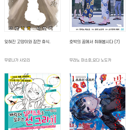
잊혀진 고양이와 잠깐 휴식.
호박의 꿈에서 취해봅시다 (7)
무로나가 사오리
무라노 마소호,요다 노도카