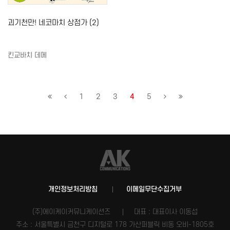
괴기천만! 네코마치 상점가 (2)
킨교바치 데메
1
2
3
4
5
개인정보처리방침
이메일무단수집거부
(주)에이케이커뮤니케이션즈
대표 : 대표이사 이동섭
주소 : 서울특별시 금천구 디지털로 178 가산퍼블릭 비동 오비-1805호