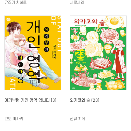
유즈키 치히로
시로사와
여기부턴 개인 영역 입니다 (3)
와카코와 술 (23)
고토 미사키
신큐 치에