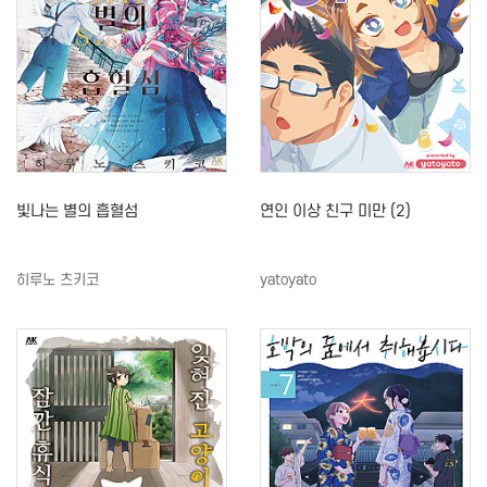
빛나는 별의 흡혈섬
연인 이상 친구 미만 (2)
히루노 츠키코
yatoyato