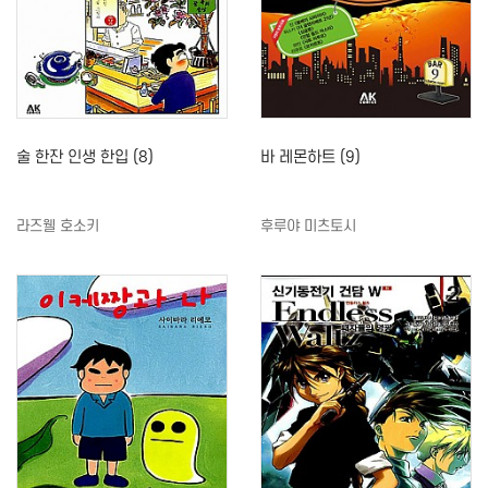
술 한잔 인생 한입 (8)
바 레몬하트 (9)
라즈웰 호소키
후루야 미츠토시