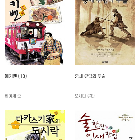
에키벤 (13)
중세 유럽의 무술
하야세 준
오사다 류타