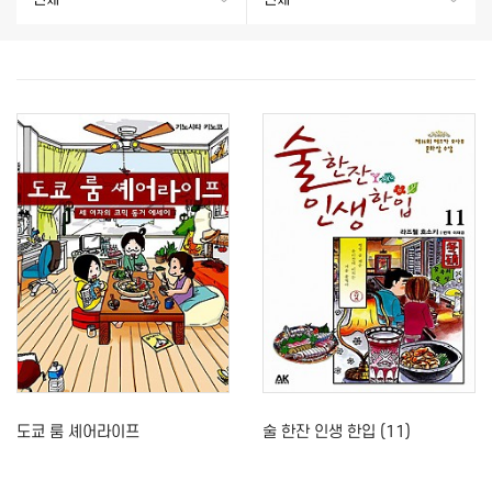
도쿄 룸 셰어라이프
술 한잔 인생 한입 (11)