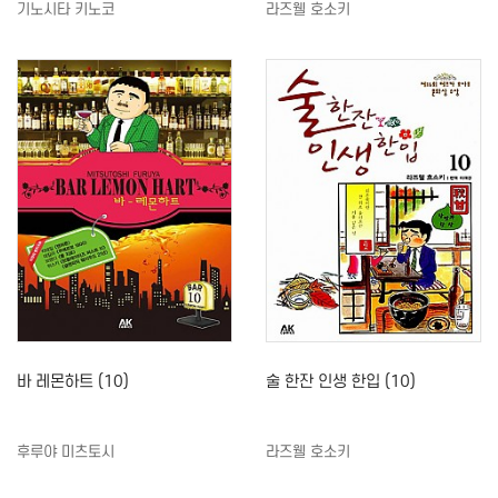
기노시타 키노코
라즈웰 호소키
바 레몬하트 (10)
술 한잔 인생 한입 (10)
후루야 미츠토시
라즈웰 호소키