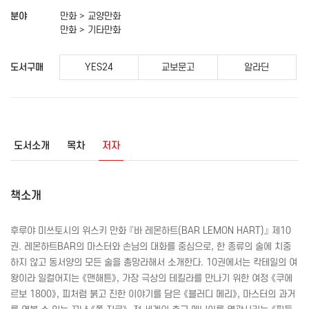
분야
만화 > 교양만화
만화 > 기타만화
도서구매
YES24
교보문고
알라딘
도서소개
목차
저자
책소개
후루야 미쓰토시의 위스키 만화 『바 레몬하트(
BAR
LEMON
HART
)』 제10
권. 레몬하트
BAR
의 마스터와 손님의 대화를 중심으로, 한 종류의 술에 치중
하지 않고 동서양의 모든 술을 총망라해서 소개한다. 10권에서는 칵테일의 여
왕이라 일컬어지는 《맨해튼》, 가장 극상의 테킬라를 만나기 위한 여정 《쿠에
르보 1800》, 피처럼 붉고 진한 이야기를 담은 《블러디 메리》, 마스터의 과거