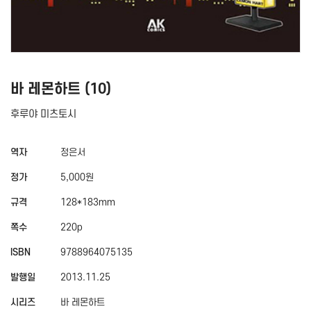
바 레몬하트 (10)
후루야 미츠토시
역자
정은서
정가
5,000원
규격
128*183mm
쪽수
220p
ISBN
9788964075135
발행일
2013.11.25
시리즈
바 레몬하트