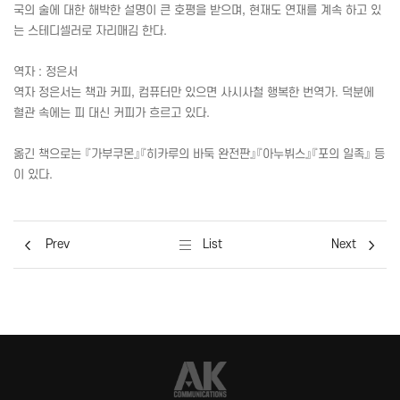
국의 술에 대한 해박한 설명이 큰 호평을 받으며, 현재도 연재를 계속 하고 있
는 스테디셀러로 자리매김 한다.
역자 : 정은서
역자 정은서는 책과 커피, 컴퓨터만 있으면 사시사철 행복한 번역가. 덕분에
혈관 속에는 피 대신 커피가 흐르고 있다.
옮긴 책으로는 『가부쿠몬』『히카루의 바둑 완전판』『아누뷔스』『포의 일족』 등
이 있다.
Prev
List
Next