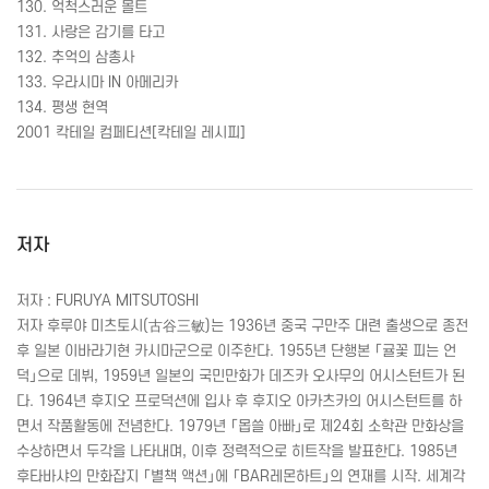
130. 억척스러운 몰트
131. 사랑은 감기를 타고
132. 추억의 삼총사
133. 우라시마 IN 아메리카
134. 평생 현역
2001 칵테일 컴페티션[칵테일 레시피]
저자
저자 :
FURUYA
MITSUTOSHI
저자 후루야 미츠토시(
古谷三敏
)는 1936년 중국 구만주 대련 출생으로 종전
후 일본 이바라기현 카시마군으로 이주한다. 1955년 단행본 「귤꽃 피는 언
덕」으로 데뷔, 1959년 일본의 국민만화가 데즈카 오사무의 어시스턴트가 된
다. 1964년 후지오 프로덕션에 입사 후 후지오 아카츠카의 어시스턴트를 하
면서 작품활동에 전념한다. 1979년 「몹쓸 아빠」로 제24회 소학관 만화상을
수상하면서 두각을 나타내며, 이후 정력적으로 히트작을 발표한다. 1985년
후타바샤의 만화잡지 「별책 액션」에 「
BAR
레몬하트」의 연재를 시작. 세계각