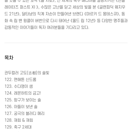
를 엿볼 수 있는 꼬냑 《폴 지로》, 전 세계의 축구 매니아를 열광시키는 《핀들
레이터즈 퍼스트
XI
》, 수많은 고난을 딛고 세상의 빛을 본 《글렌피딕 웨지우
드 21년》, 달타냥의 직계 자손이 만들어낸 브랜디 《마르키 드 몽테스큐》, 동
화 속 립 밴 윙클이 버번으로 다시 태어난 《올드 립 12년》 등 다양한 명주들과
감동적인 이야기들이 독자 여러분들을 기다리고 있다.
목차
권두컬러 고도(古都)의 술빛
122. 맨해튼 신드롬
123. 수다쟁이 샘
124. 레몬하트의 금고!
125. 항구가 보이는 술
126. 아들이 보낸 술
127. 궁극의 블러디 메리
128. 재회 & 재회
129. 축구 2세대