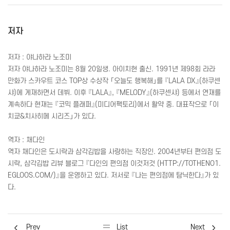
저자
저자 : 야나하라 노조미
저자 야나하라 노조미는 8월 20일생. 아이치현 출신. 1991년 제98회 라라
만화가 스카우트 코스
TOP
상 수상작 「오늘도 행복해」를 『
LALA
DX
』(하쿠센
샤)에 게재하면서 데뷔. 이후 『
LALA
』, 『
MELODY
』(하쿠센샤) 등에서 연재를
계속하다 현재는 『코믹 플래퍼』(미디어팩토리)에서 활약 중. 대표작으로 「이
치쿄&치사히메 시리즈」가 있다.
역자 : 채다인
역자 채다인은 도시락과 삼각김밥을 사랑하는 직장인. 2004년부터 편의점 도
시락, 삼각김밥 리뷰 블로그 『다인의 편의점 이것저것 (
HTTP
://
TOTHENO
1.
EGLOOS
.
COM
/)』을 운영하고 있다. 저서로 『나는 편의점에 탐닉한다』가 있
다.
Prev
List
Next