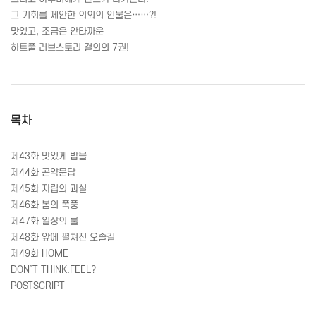
그 기회를 제안한 의외의 인물은……?!
맛있고, 조금은 안타까운
하트풀 러브스토리 결의의 7권!
목차
제43화 맛있게 밥을
제44화 곤약문답
제45화 자립의 과실
제46화 봄의 폭풍
제47화 일상의 룰
제48화 앞에 펼쳐진 오솔길
제49화 HOME
DON’T THINK.FEEL?
POSTSCRIPT