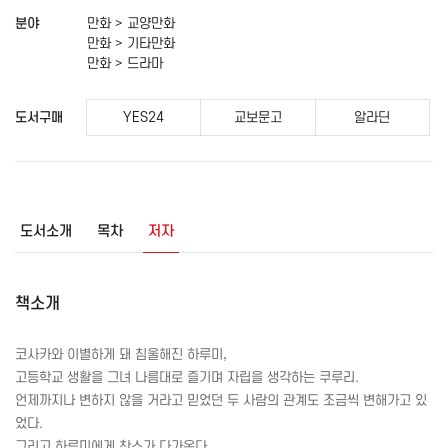
분야
만화 > 교양만화
만화 > 기타만화
만화 > 드라마
도서구매
YES24
교보문고
알라딘
도서소개
목차
저자
책소개
코사카와 이별하게 돼 침울해진 하루미,
고등학교 생활을 그녀 나름대로 즐기며 자립을 생각하는 쿠루리.
언제까지나 변하지 않을 거라고 믿었던 두 사람의 관계도 조금씩 변해가고 있
었다.
그리고 하루미에게 찬스가 다가온다.