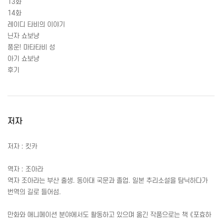
13화
14화
레이디 타비의 이야기
닌자 쇼보냥
풍운! 마타타비 성
아기 쇼보냥
후기
저자
저자 : 킷카
역자 : 조아라
역자 조아라는 부산 출생. 동아대 국문과 졸업. 일본 추리소설을 탐닉하다가
번역의 길로 들어섬.
만화와 애니메이션 분야에서도 활동하고 있으며 옮긴 작품으로는 책 《포효하