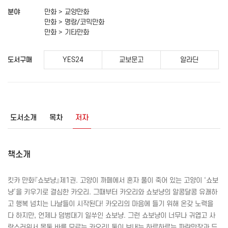
분야
만화 > 교양만화
만화 > 명랑/코믹만화
만화 > 기타만화
도서구매
YES24
교보문고
알라딘
도서소개
목차
저자
책소개
킷카 만화『쇼보냥』제1권. 고양이 까페에서 혼자 풀이 죽어 있는 고양이 ‘쇼보
냥’을 키우기로 결심한 카오리. 그때부터 카오리와 쇼보냥의 알콩달콩 유쾌하
고 행복 넘치는 나날들이 시작된다! 카오리의 마음에 들기 위해 온갖 노력을
다 하지만, 언제나 덤벙대기 일쑤인 쇼보냥. 그런 쇼보냥이 너무나 귀엽고 사
랑스러워서 몸둘 바를 모르는 카오리! 둘이 보내는 하루하루는 파란만장과 두