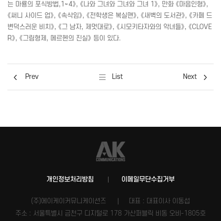
는 마룡의 포식방법,1~4》, 《나와 그녀와 그녀와 그녀 1》, 만화 《마음인형》,
《써니 사이드 업》, 《속삭임》, 《전학생은 복실맨》, 《새벽의 도서관》, 《카페 드
변덕스러운 비치》, 《그 남자, 제멋대로》, 《시모키타자와의 악녀들》, 《CLOVE
R》, 《그림형제, 메르헨의 진실》 등이 있다.
Prev
List
Next
개인정보처리방침
이메일무단수집거부
(주)에이케이커뮤니케이션즈
대표 : 대표이사 이동섭
주소 : 서울특별시 금천구 디지털로 178 가산퍼블릭 비동 오비-1805호