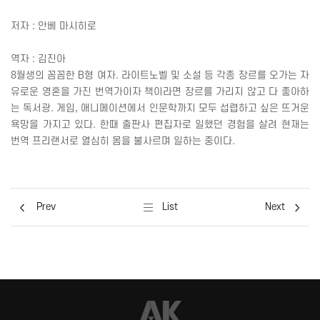
저자 : 안베 마시히로
역자
:
김진아
8
월생의 꼼꼼한
B
형 여자
.
라이트노벨 및 소설 등 각종 장르를 오가는 자
유로운 영혼을 가진 번역가이자 책이라면 장르를 가리지 않고 다 좋아하
는 독서광
.
게임
,
애니메이션에서 인문학까지 모두 섭렵하고 싶은 뜨거운
욕망을 가지고 있다
.
한때 출판사 편집자로 일했던 경험을 살려 현재는
번역 프리랜서로 열심히 몸을 불사르며 일하는 중이다
.
Prev
List
Next