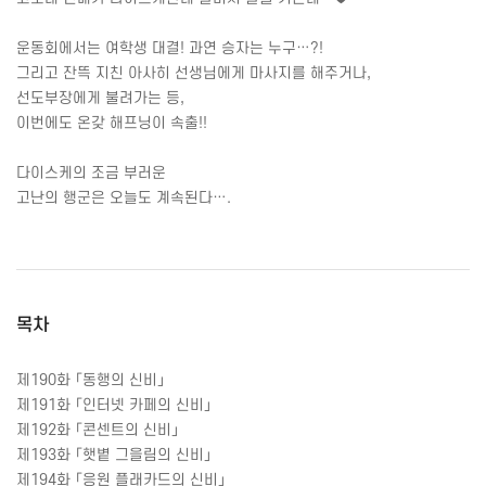
운동회에서는 여학생 대결
!
과연 승자는 누구
…?!
그리고 잔뜩 지친 아사히 선생님에게 마사지를 해주거나
,
선도부장에게 불려가는 등
,
이번에도 온갖 해프닝이 속출
!!
다이스케의 조금 부러운
고난의 행군은 오늘도 계속된다
….
목차
제
190
화
「동행의
신비」
제
191
화
「인터넷
카페의
신비」
제
192
화
「콘센트의
신비」
제
193
화
「햇볕
그을림의
신비」
제
194
화
「응원
플래카드의
신비」