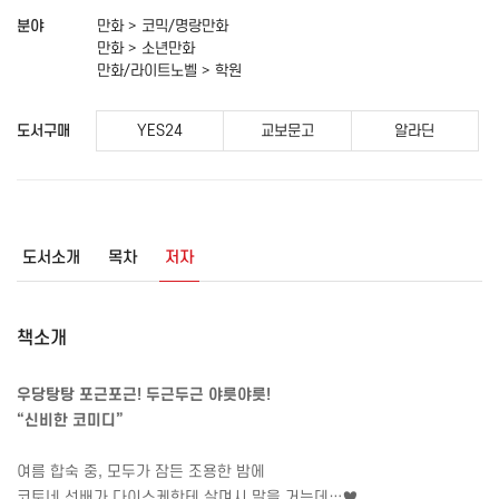
분야
만화 > 코믹/명랑만화
만화 > 소년만화
만화/라이트노벨 > 학원
도서구매
YES24
교보문고
알라딘
도서소개
목차
저자
책소개
우당탕탕 포근포근
!
두근두근 야릇야릇
!
“
신비한 코미디
”
여름 합숙 중
,
모두가 잠든 조용한 밤에
코토네 선배가 다이스케한테 살며시 말을 거는데
…♥