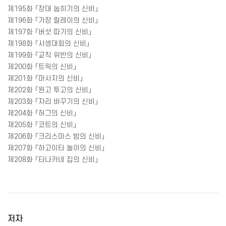
제
195
화
「장대
눕히기의
신비」
제
196
화
「가장
릴레이의
신비」
제
197
화
「버섯
따기의
신비」
제
198
화
「사생대회의
신비」
제
199
화
「교칙
위반의
신비」
제
200
화
「트릭의
신비」
제
201
화
「마사지의
신비」
제
202
화
「원고
투고의
신비」
제
203
화
「자리
바꾸기의
신비」
제
204
화
「허그의
신비」
제
205
화
「코트의
신비」
제
206
화
「크리스마스
밤의
신비」
제
207
화
「하고이타
놀이의
신비」
제
208
화
「타나카네
집의
신비」
저자