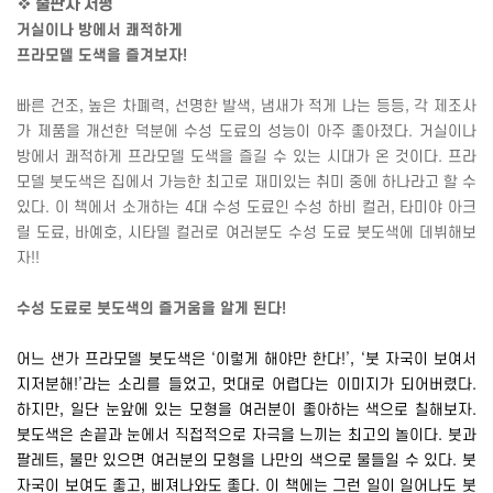
❖
출판사 서평
거실이나 방에서 쾌적하게
프라모델 도색을 즐겨보자
!
빠른 건조
,
높은 차폐력
,
선명한 발색
,
냄새가 적게 나는 등등
,
각 제조사
가 제품을 개선한 덕분에 수성 도료의 성능이 아주 좋아졌다
.
거실이나
방에서 쾌적하게 프라모델 도색을 즐길 수 있는 시대가 온 것이다
.
프라
모델 붓도색은 집에서 가능한 최고로 재미있는 취미 중에 하나라고 할 수
있다
.
이 책에서 소개하는
4
대 수성 도료인 수성 하비 컬러
,
타미야 아크
릴 도료
,
바예호
,
시타델 컬러로 여러분도 수성 도료 붓도색에 데뷔해보
자
!!
수성 도료로 붓도색의 즐거움을 알게 된다
!
어느 샌가 프라모델 붓도색은 ‘이렇게 해야만 한다
!
’
,
‘붓 자국이 보여서
지저분해
!
’라는 소리를 들었고
,
멋대로 어렵다는 이미지가 되어버렸다
.
하지만
,
일단 눈앞에 있는 모형을 여러분이 좋아하는 색으로 칠해보자
.
붓도색은 손끝과 눈에서 직접적으로 자극을 느끼는 최고의 놀이다
.
붓과
팔레트
,
물만 있으면 여러분의 모형을 나만의 색으로 물들일 수 있다
.
붓
자국이 보여도 좋고
,
삐져나와도 좋다
.
이 책에는 그런 일이 일어나도 붓