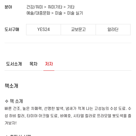
분야
건강/취미 > 취미기타 > 기타
예술/대중문화 > 미술 > 미술 실기
도서구매
YES24
교보문고
알라딘
도서소개
목차
저자
책소개
❖
책 소개
빠른 건조
,
높은 차폐력
,
선명한 발색
,
냄새가 적게 나는 고성능의 수성 도료
.
수
성 하비 컬러
,
타미야 아크릴 도료
,
바예호
,
시타델 컬러로 프라모델 붓도색을 즐
겨보자
!