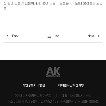
진 탓에 만들기 힘들어져서
,
쌓여 있는 키트들은 자식한테 물려줄까 고민
중
.
Prev
List
Next
개인정보처리방침
이메일무단수집거부
(주)에이케이커뮤니케이션즈
대표 : 대표이사 이동섭
주소 : 서울특별시 금천구 디지털로 178 가산퍼블릭 비동 오비-1805호