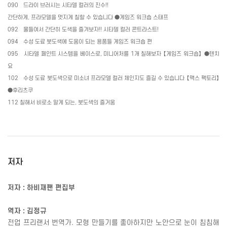
090
드라이 브러시는 시타델 컬러의 진수
!!
간단하게
,
프라모델을 멋지게 칠할 수 있습니다
●
게임즈 워크숍 스태프
092
물들여서 간단히 도색을 즐겨보자
!!
시타델 컬러 콘트라스트
!
094
수성 도료 붓도색에 도움이 되는 용품들 게임즈 워크숍 편
095
시타델 페인트 시스템을 베이스로
,
미니어처를
1
개 칠해보자 【게임즈 워크숍】
●
텐치
요
102
수성 도료 붓도색으로 미소녀 프라모델 컬러 체인지도 즐길 수 있습니다 【맥스 팩토리】
●
후리츠쿠
112
칠해서 비로소 알게 되는
,
붓도색의 즐거움
저자
저자 : 하비재팬 편집부
역자
:
김정규
전업 프리랜서 번역가
.
모형 만들기를 좋아하지만 노안으로 눈이 침침해