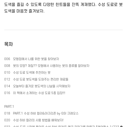
도색을 즐길 수 있도록 다양한 힌트들을 잔뜩 게재했다
.
수성 도료로 붓
도색을 마음껏 즐겨보자
.
목차
006
모형점에서 나를 위한 붓을 찾아보자
008
붓의 모양
?
재질
??
모형에서 사용하는 붓의 종류를 알아보자
010
수성 도료 도색에 추천하는 붓
012
수성 도료 붓도색을 도와주는 편리한 재료들
014
오늘부터 즐거운 붓도색의 나날을 시작해보자
016
이 책에서 소개하는 수성 도료
5
종 입장
!!!
PART.1
018
PART.1
수성 하비 컬러
&
아크리존
by GSI
크레오스
020
수성 하비 컬러의 사용 방법을 배워보자
!