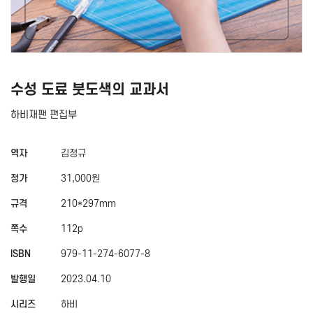
수성 도료 붓도색의 교과서
하비재팬 편집부
역자
김정규
정가
31,000원
규격
210*297mm
쪽수
112p
ISBN
979-11-274-6077-8
발행일
2023.04.10
시리즈
하비