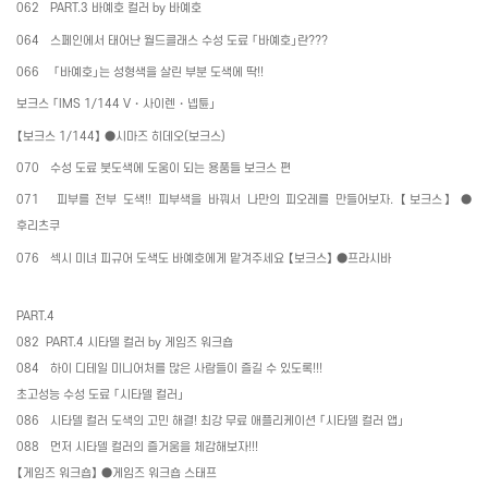
062
PART.3
바예호 컬러
by
바예호
064
스페인에서 태어난 월드클래스 수성 도료 「바예호」란
???
066
「바예호」는 성형색을 살린 부분 도색에 딱
!!
보크스 「
IMS 1/144 V
・
사이렌
・
넵튠」
【보크스
1/144
】
●
시마즈 히데오
(
보크스
)
070
수성 도료 붓도색에 도움이 되는 용품들 보크스 편
071
피부를 전부 도색
!!
피부색을 바꿔서 나만의 피오레를 만들어보자
.
【보크스】
●
후리츠쿠
076
섹시 미녀 피규어 도색도 바예호에게 맡겨주세요 【보크스】
●
프라시바
PART.4
082
PART.4
시타델 컬러
by
게임즈 워크숍
084
하이 디테일 미니어처를 많은 사람들이 즐길 수 있도록
!!!
초고성능 수성 도료 「시타델 컬러」
086
시타델 컬러 도색의 고민 해결
!
최강 무료 애플리케이션 「시타델 컬러 앱」
088
먼저 시타델 컬러의 즐거움을 체감해보자
!!!
【게임즈 워크숍】
●
게임즈 워크숍 스태프