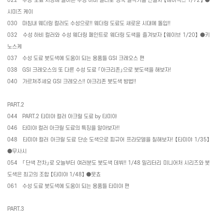
022
수성 도료 시장에 돌아온 수성 하비 컬러로 영국 걸작기를 만들자 【에어픽스
1/72
】 ●
시미즈 케이
030
마침내 웨더링 컬러도 수성으로
!!
웨더링 도료도 새로운 시대에 돌입
!!
032
수성 하비 컬러와 수성 웨더링 페인트로 웨더링 도색을 즐겨보자 【웨이브
1/20
】 ●키
노스케
037
수성 도료 붓도색에 도움이 되는 용품들
GSI
크레오스 편
038
GSI
크레오스의 또 다른 수성 도료 「아크리존」으로 붓도색을 해보자
!
040
가르쳐주세요
GSI
크레오스
!!
아크리존 붓도색 방법
!!
PART.2
044
PART.2
타미야 컬러 아크릴 도료
by
타미야
046
타미야 컬러 아크릴 도료의 특징을 알아보자
!!
048
타미야 컬러 아크릴 도료 단순 도색으로 피규어 프라모델을 칠해보자
!
【타미야
1/35
】
●무사시
054
「단색 전차」로 오늘부터 여러분도 붓도색 데뷔
!! 1/48
밀리터리 미니어처 시리즈와 붓
도색은 최고의 조합 【타미야
1/48
】 ●뭇쵸
061
수성 도료 붓도색에 도움이 되는 용품들 타미야 편
PART.3