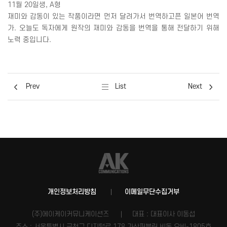
11
월
20
일생
, A
형
재미와 감동이 있는 작품이라면 먼저 달려가서 번역하고픈 일본어 번역
가
.
오늘도 독자에게 원작의 재미와 감동을 번역을 통해 전달하기 위해
노력 중입니다
.
Prev
List
Next
개인정보처리방침
이메일무단수집거부
(주)에이케이커뮤니케이션즈
대표 : 대표이사 이동섭
주소 : 서울특별시 금천구 디지털로 178 가산퍼블릭 비동 오비-1805호