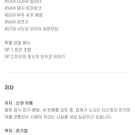
453
야 타라마 살라타
454
야 돼지 토마호크
455
야 부추 숙주 볶음
456
야 라쯔지
457
야 사딘과 오이의 레몬무침
특별 비밀 메뉴
SP.1
회전 초밥
SP.2
미이와 홋시의 와카코 이야기
저자
저자 : 신큐 치에
웰빙 음식 정기 배달
,
세 번째를 검토 중
.
업체가 노리는 타깃층의 한가운
데를 관통하는 사람이 저라는 사실을 새삼 실감하고 있습니다
.
역자 : 문기업