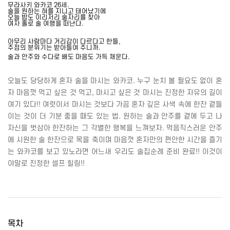
무라사키 와카코
26
세
.
술을 원하는 혀를 지니고 태어났기에
오늘 밤도 이리저리 술자리를 찾아
여자 홀로 술 여행을 떠난다
.
아무리 사람마다 거리감이 다르다고 한들
,
주점의 분위기는 받아들여 주니까
.
술과 안주와 수다로 배도 마음도 가득 채운다
.
오늘도 당당하게 혼자 술을 마시는 와카코
.
누구 눈치 볼 필요도 없이 혼
자 마음껏 먹고 싶은 것 먹고
,
마시고 싶은 것 마시는 진정한 자유의 길이
여기 있다
!!
여럿이서 마시는 것보다 가끔 혼자 깊은 사색 속에 한잔 곁들
이는 것이 더 기분 좋을 때도 있는 법
.
원하는 술과 안주를 곁에 두고 나
자신을 벗삼아 한잔하는 그 각별한 행복을 느껴보자
.
먹음직스러운 안주
에 시원한 술 한잔으로 목을 축이며 마음껏 혼자만의 편안한 시간을 즐기
는 와카코를 보고 있노라면 어느새 우리도 술집순례 준비 완료
!!
이것이
야말로 진정한 셀프 힐링
!!
목차