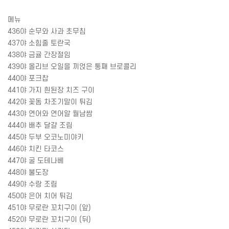
메뉴
436
야 순무와 사과 초무침
437
야 소힘줄 토란국
438
야 금귤 간장절임
439
야 올리브 오일을 끼얹은 통째 브로콜리
440
야 포크찹
441
야 가지 흰된장 치즈 구이
442
야 꽃돔 차조기말이 튀김
443
야 연어와 연어알 월남쌈
444
야 배추 달걀 조림
445
야 두부 오코노미야키
446
야 치킨 타코스
447
야 굴 도테나베
448
야 불도장
449
야 수랑 조림
450
야 은어 치어 튀김
451
야 무로란 꼬치구이
(
앞
)
452
야 무로란 꼬치구이
(
뒤
)