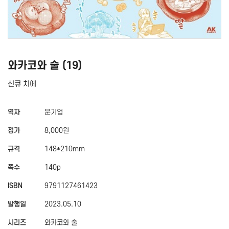
와카코와 술 (19)
신큐 치에
역자
문기업
정가
8,000원
규격
148*210mm
쪽수
140p
ISBN
9791127461423
발행일
2023.05.10
시리즈
와카코와 술