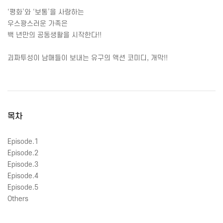
‘
평화
’
와
‘
보통
’
을 사랑하는
우스꽝스러운 가족은
백 년만의 공동생활을 시작한다
!!
괴짜투성이 남매들이 보내는 유구의 액션 코미디
,
개막
!!
목차
Episode.1
Episode.2
Episode.3
Episode.4
Episode.5
Others