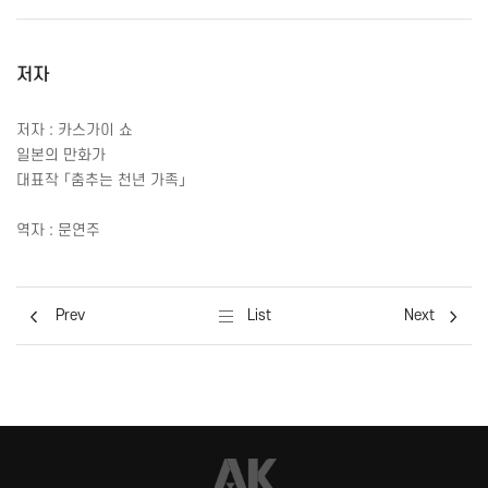
저자
저자 : 카스가이 쇼
일본의 만화가
대표작 「춤추는 천년 가족」
역자 : 문연주
Prev
List
Next