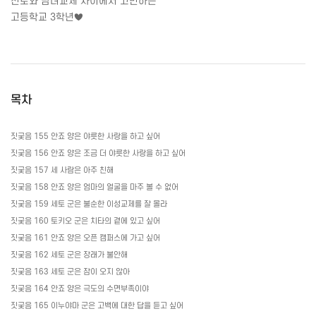
진로와 남녀교제 사이에서 고민하는
고등학교
3
학년♥
목차
짓궂음
155
안죠 양은 야릇한 사랑을 하고 싶어
짓궂음
156
안죠 양은 조금 더 야릇한 사랑을 하고 싶어
짓궂음
157
세 사람은 아주 친해
짓궂음
158
안죠 양은 엄마의 얼굴을 마주 볼 수 없어
짓궂음
159
세토 군은 불순한 이성교제를 잘 몰라
짓궂음
160
토키오 군은 치타의 곁에 있고 싶어
짓궂음
161
안죠 양은 오픈 캠퍼스에 가고 싶어
짓궂음
162
세토 군은 장래가 불안해
짓궂음
163
세토 군은 잠이 오지 않아
짓궂음
164
안죠 양은 극도의 수면부족이야
짓궂음
165
이누야마 군은 고백에 대한 답을 듣고 싶어