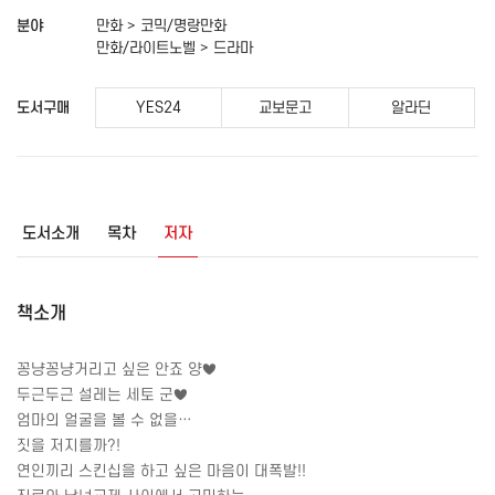
분야
만화 > 코믹/명랑만화
만화/라이트노벨 > 드라마
도서구매
YES24
교보문고
알라딘
도서소개
목차
저자
책소개
꽁냥꽁냥거리고 싶은 안죠 양♥
두근두근 설레는 세토 군♥
엄마의 얼굴을 볼 수 없을…
짓을 저지를까
?!
연인끼리 스킨십을 하고 싶은 마음이 대폭발
!!