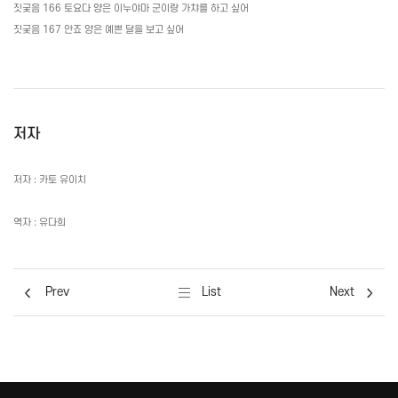
짓궂음
166
토요다 양은 이누야마 군이랑 가챠를 하고 싶어
짓궂음
167
안죠 양은 예쁜 달을 보고 싶어
저자
저자 : 카토 유이치
역자 : 유다희
Prev
List
Next