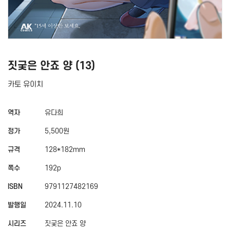
짓궂은 안죠 양 (13)
카토 유이치
역자
유다희
정가
5,500원
규격
128*182mm
쪽수
192p
ISBN
9791127482169
발행일
2024.11.10
시리즈
짓궂은 안죠 양