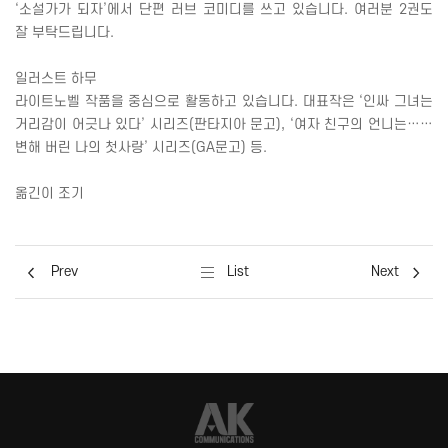
‘소설가가 되자’에서 단편 러브 코미디를 쓰고 있습니다
.
여러분
2
권도
잘 부탁드립니다
.
일러스트 하무
라이트노벨 작품을 중심으로 활동하고 있습니다
.
대표작은 ‘인싸 그녀는
거리감이 어긋나 있다’ 시리즈
(
판타지아 문고
),
‘여자 친구의 언니는……
변해 버린 나의 첫사랑’ 시리즈
(GA
문고
)
등
.
옮긴이 조기
Prev
List
Next