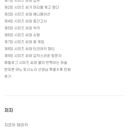
제
1
장 시미즈 씨와 입부
제
2
장 시미즈 씨가 머리를 묶고 왔다
제
3
장 시미즈 씨와 애니메이션
제
4
장 시미즈 씨와 중간고사
제
5
장 시미즈 씨와 착각
제
6
장 시미즈 씨와 쇼핑
제
7
장 시미즈 씨와 왕 게임
제
8
장 시미즈 씨와 타코야키 파티
제
9
장 시미즈 씨와 갑작스러운 방문자
에필로그 시미즈 씨와 별이 반짝이는 하늘
번외편 야노 토시노리 선생님 특별수록 만화
후기
저자
지은이 테이카