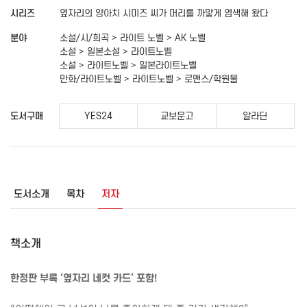
시리즈
옆자리의 양아치 시미즈 씨가 머리를 까맣게 염색해 왔다
분야
소설/시/희곡 > 라이트 노벨 > AK 노벨
소설 > 일본소설 > 라이트노벨
소설 > 라이트노벨 > 일본라이트노벨
만화/라이트노벨 > 라이트노벨 > 로맨스/학원물
도서구매
YES24
교보문고
알라딘
도서소개
목차
저자
책소개
한정판 부록
‘
옆자리 네컷 카드
’
포함
!