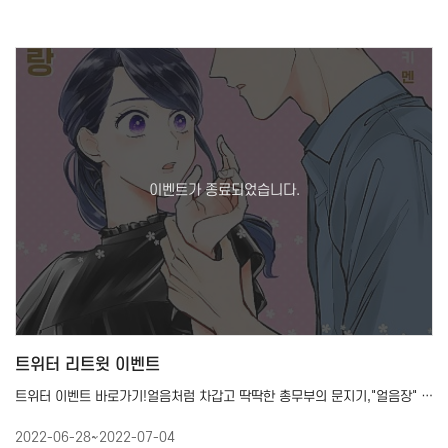
트위터 리트윗 이벤트
트위터 이벤트 바로가기!얼음처럼 차갑고 딱딱한 총무부의 문지기,"얼음장" 요시나가 나오. X성격 좋고 인물 …
2022-06-28~2022-07-04