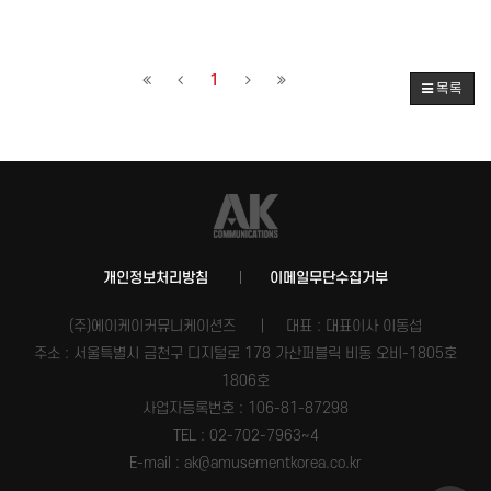
1
목록
개인정보처리방침
이메일무단수집거부
(주)에이케이커뮤니케이션즈
대표 : 대표이사 이동섭
주소 : 서울특별시 금천구 디지털로 178 가산퍼블릭 비동 오비-1805호
1806호
사업자등록번호 :
106-81-87298
TEL : 02-702-7963~4
E-mail : ak@amusementkorea.co.kr