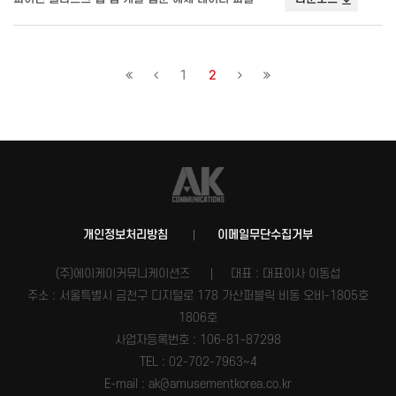
1
2
개인정보처리방침
이메일무단수집거부
(주)에이케이커뮤니케이션즈
대표 : 대표이사 이동섭
주소 : 서울특별시 금천구 디지털로 178 가산퍼블릭 비동 오비-1805호
1806호
사업자등록번호 :
106-81-87298
TEL : 02-702-7963~4
E-mail : ak@amusementkorea.co.kr