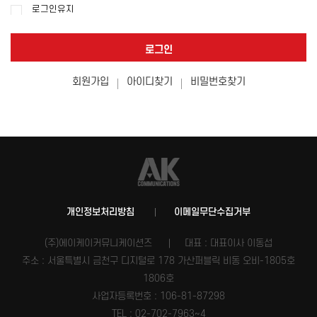
로그인유지
로그인
회원가입
아이디찾기
비밀번호찾기
개인정보처리방침
이메일무단수집거부
(주)에이케이커뮤니케이션즈
대표 : 대표이사 이동섭
주소 : 서울특별시 금천구 디지털로 178 가산퍼블릭 비동 오비-1805호
1806호
사업자등록번호 :
106-81-87298
TEL : 02-702-7963~4