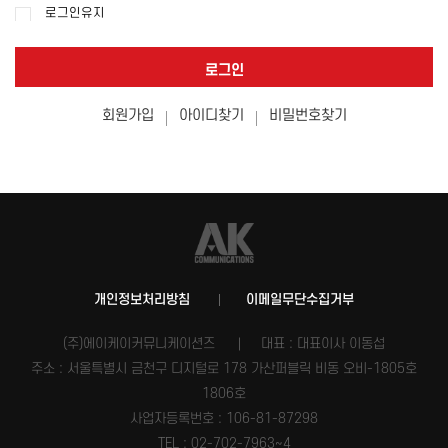
로그인유지
로그인
회원가입
아이디찾기
비밀번호찾기
개인정보처리방침
이메일무단수집거부
(주)에이케이커뮤니케이션즈
대표 : 대표이사 이동섭
주소 : 서울특별시 금천구 디지털로 178 가산퍼블릭 비동 오비-1805호
1806호
사업자등록번호 :
106-81-87298
TEL : 02-702-7963~4