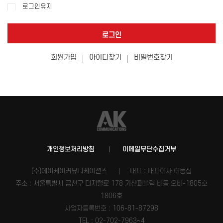
로그인유지
로그인
회원가입
아이디찾기
비밀번호찾기
개인정보처리방침
이메일무단수집거부
(주)에이케이커뮤니케이션즈
대표 : 대표이사 이동섭
주소 : 서울특별시 금천구 디지털로 178 가산퍼블릭 비동 오비-1805호
1806호
사업자등록번호 :
106-81-87298
TEL : 02-702-7963~4