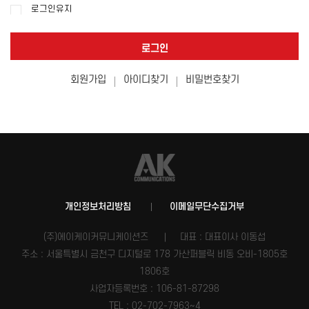
로그인유지
로그인
회원가입
아이디찾기
비밀번호찾기
개인정보처리방침
이메일무단수집거부
(주)에이케이커뮤니케이션즈
대표 : 대표이사 이동섭
주소 : 서울특별시 금천구 디지털로 178 가산퍼블릭 비동 오비-1805호
1806호
사업자등록번호 :
106-81-87298
TEL : 02-702-7963~4